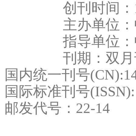
创刊时间：1
主办单位：
指导单位：
刊期：双月
国内统一刊号(CN):14-
国际标准刊号(ISSN):1
邮发代号：22-14