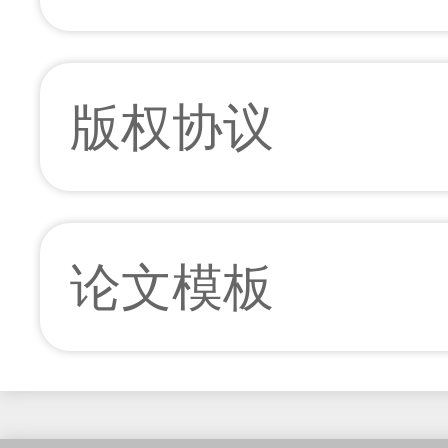
版权协议
论文模板