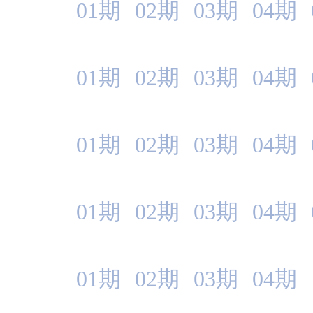
01期
02期
03期
04期
01期
02期
03期
04期
01期
02期
03期
04期
01期
02期
03期
04期
01期
02期
03期
04期